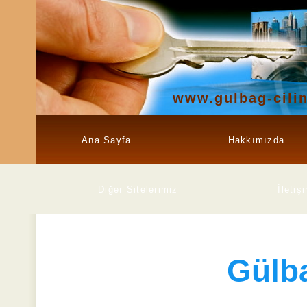
www.gulbag-cili
Ana Sayfa
Hakkımızda
Diğer Sitelerimiz
İletiş
Gülb