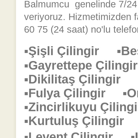
Balmumcu
genelinde 7/24 k
veriyoruz. Hizmetimizden 
60 75 (24 saat) no'lu telefo
▪Şişli Çilingir
▪Be
▪Gayrettepe Çilin
▪Dikilitaş Çilingir
▪Fulya Çilingir
▪O
▪Zincirlikuyu Çili
▪Kurtuluş Çilingi
▪Levent Çilingir
▪