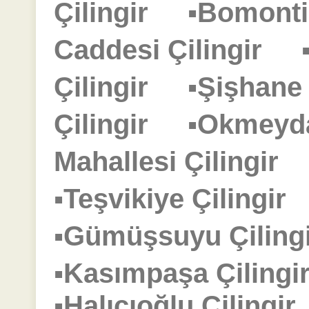
Çilingir
▪Bomonti
Caddesi Çilingir
Çilingir
▪Şişhane
Çilingir
▪Okmeyd
Mahallesi Çilingir
▪Teşvikiye Çilingi
▪Gümüşsuyu Çilin
▪Kasımpaşa Çilin
▪Halıcıoğlu Çiling