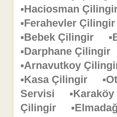
▪Haciosman Çilin
▪Ferahevler Çiling
▪Bebek Çilingir
▪
▪Darphane Çilingi
▪Arnavutkoy Çilin
▪Kasa Çilingir
▪O
Servisi
▪Karaköy
Çilingir
▪Elmadağ